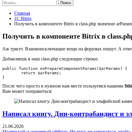
Поиск
Главная
1C Bitrix
Получить в компоненте Bitrix в class.php значение arParam
Получить в компоненте Bitrix в class.p
Аж трясет. Взаимоисключащие вещи на форумах пишут. А ответ
Добавляешь в наш class.php следующие строки:
public function onPrepareComponentParams($arParams) {

	return $arParams;

}
После чего просто в нужном нам месте пользуемся нашими
$th
Вам может понравиться:
Написал книгу. Дин-контрабандист и э
21.06.2026
Маленький и скромный оффтоп. Не могу не удержаться, чтобы 