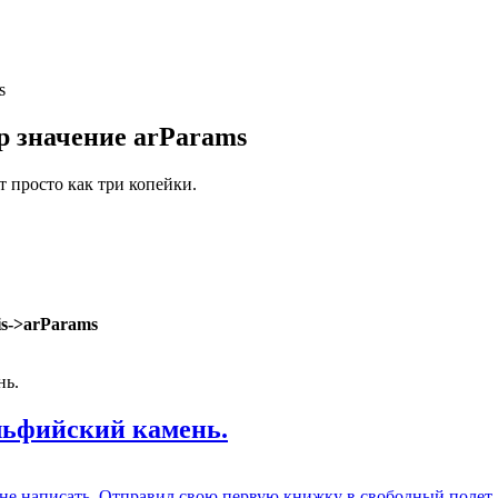
s
hp значение arParams
 просто как три копейки.
is->arParams
льфийский камень.
не написать. Отправил свою первую книжку в свободный полет.